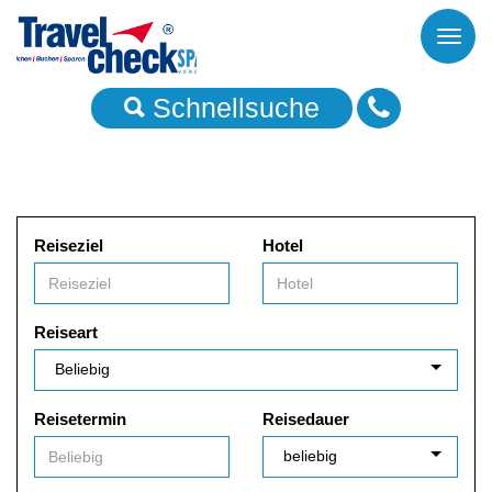
Toggl
naviga
Schnellsuche
Reiseziel
Hotel
Reiseart
Reisetermin
Reisedauer