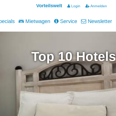
Vorteilswelt
Login
Anmelden
ecials
Mietwagen
Service
Newsletter
Top 10 Hotels