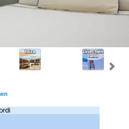
hen
ordi