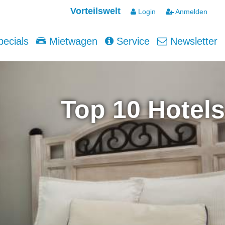
Vorteilswelt
Login
Anmelden
ecials
Mietwagen
Service
Newsletter
Top 10 Hotels